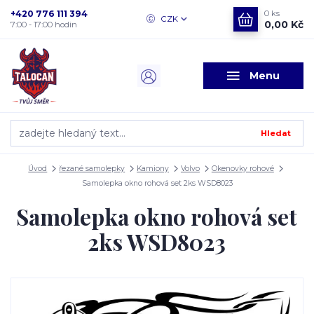
+420 776 111 394
0
ks
CZK
0,00 Kč
7:00 - 17:00 hodin
Menu
Hledat
Úvod
řezané samolepky
Kamiony
Volvo
Okenovky rohové
Samolepka okno rohová set 2ks WSD8023
Samolepka okno rohová set
2ks WSD8023