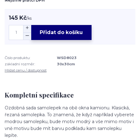
Nejsme plátci DPH
145 Kč
/
ks
Přidat do košíku
Číslo produktu:
WSD8023
základní rozměr:
30x30cm
Hlídat cenu / dostupnost
Kompletní specifikace
Ozdobná sada samolepek na obě okna kamionu. Klasická,
řezaná samolepka. To znamená, že když například vyberete
modrou samolepku, bude motiv modrý a vše mimo motiv i
vně motivu bude mít barvu podkladu kam samolepku
lepíte.