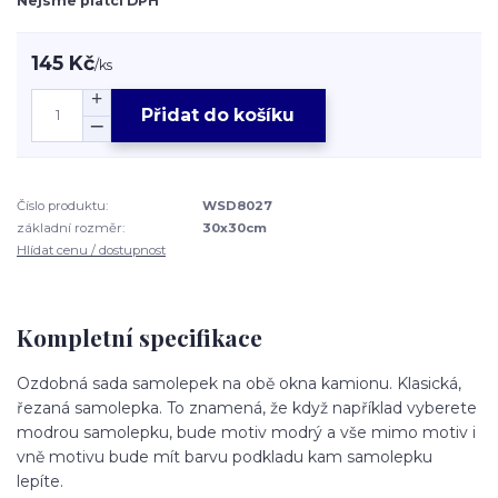
Nejsme plátci DPH
145 Kč
/
ks
Přidat do košíku
Číslo produktu:
WSD8027
základní rozměr:
30x30cm
Hlídat cenu / dostupnost
Kompletní specifikace
Ozdobná sada samolepek na obě okna kamionu. Klasická,
řezaná samolepka. To znamená, že když například vyberete
modrou samolepku, bude motiv modrý a vše mimo motiv i
vně motivu bude mít barvu podkladu kam samolepku
lepíte.