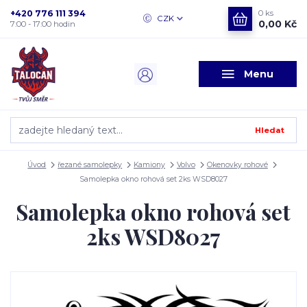
+420 776 111 394
0
ks
CZK
0,00 Kč
7:00 - 17:00 hodin
Menu
Hledat
Úvod
řezané samolepky
Kamiony
Volvo
Okenovky rohové
Samolepka okno rohová set 2ks WSD8027
Samolepka okno rohová set
2ks WSD8027