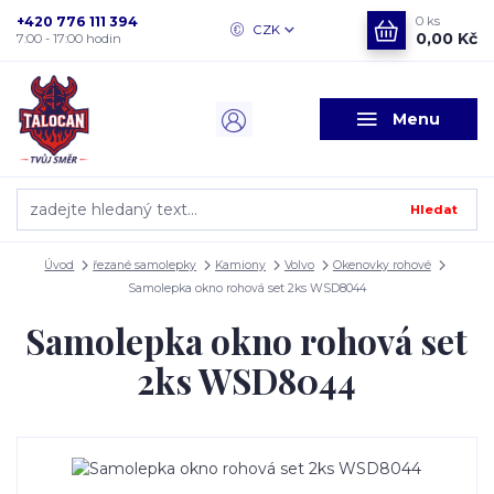
+420 776 111 394
0
ks
CZK
0,00 Kč
7:00 - 17:00 hodin
Menu
Hledat
Úvod
řezané samolepky
Kamiony
Volvo
Okenovky rohové
Samolepka okno rohová set 2ks WSD8044
Samolepka okno rohová set
2ks WSD8044