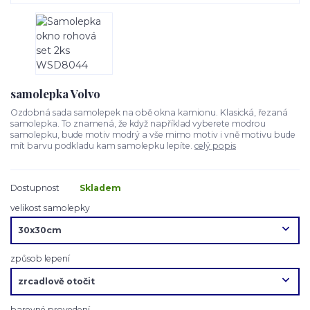
samolepka Volvo
Ozdobná sada samolepek na obě okna kamionu. Klasická, řezaná
samolepka. To znamená, že když například vyberete modrou
samolepku, bude motiv modrý a vše mimo motiv i vně motivu bude
mít barvu podkladu kam samolepku lepíte.
celý popis
Dostupnost
Skladem
velikost samolepky
způsob lepení
barevné provedení