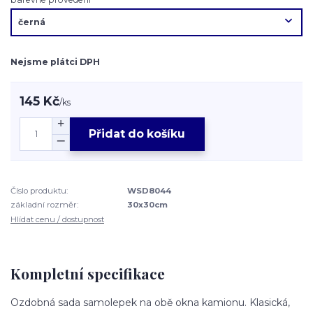
Nejsme plátci DPH
145 Kč
/
ks
Přidat do košíku
Číslo produktu:
WSD8044
základní rozměr:
30x30cm
Hlídat cenu / dostupnost
Kompletní specifikace
Ozdobná sada samolepek na obě okna kamionu. Klasická,