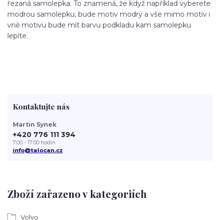
řezaná samolepka. To znamená, že když například vyberete
modrou samolepku, bude motiv modrý a vše mimo motiv i
vně motivu bude mít barvu podkladu kam samolepku
lepíte.
Kontaktujte nás
Martin Synek
+420 776 111 394
7:00 - 17:00 hodin
info@talocan.cz
Zboží zařazeno v kategoriích
Volvo