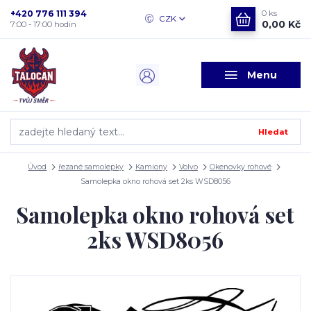
+420 776 111 394
0
ks
CZK
0,00 Kč
7:00 - 17:00 hodin
Menu
Hledat
Úvod
řezané samolepky
Kamiony
Volvo
Okenovky rohové
Samolepka okno rohová set 2ks WSD8056
Samolepka okno rohová set
2ks WSD8056