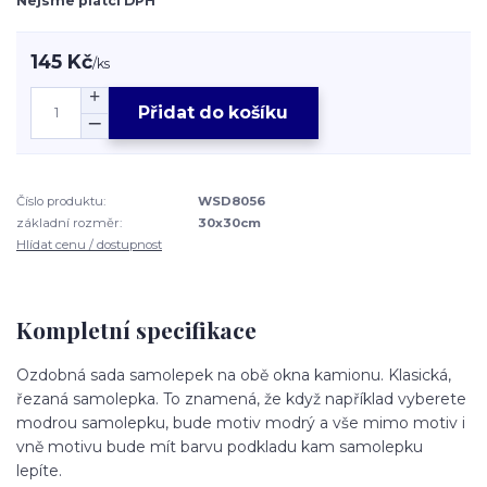
Nejsme plátci DPH
145 Kč
/
ks
Přidat do košíku
Číslo produktu:
WSD8056
základní rozměr:
30x30cm
Hlídat cenu / dostupnost
Kompletní specifikace
Ozdobná sada samolepek na obě okna kamionu. Klasická,
řezaná samolepka. To znamená, že když například vyberete
modrou samolepku, bude motiv modrý a vše mimo motiv i
vně motivu bude mít barvu podkladu kam samolepku
lepíte.