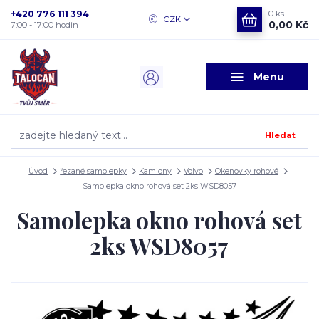
+420 776 111 394
0
ks
CZK
0,00 Kč
7:00 - 17:00 hodin
Menu
Hledat
Úvod
řezané samolepky
Kamiony
Volvo
Okenovky rohové
Samolepka okno rohová set 2ks WSD8057
Samolepka okno rohová set
2ks WSD8057