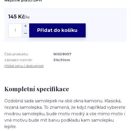
Nejsme plátci DPH
145 Kč
/
ks
Přidat do košíku
Číslo produktu:
WSD8057
základní rozměr:
30x30cm
Hlídat cenu / dostupnost
Kompletní specifikace
Ozdobná sada samolepek na obě okna kamionu. Klasická,
řezaná samolepka. To znamená, že když například vyberete
modrou samolepku, bude motiv modrý a vše mimo motiv i
vně motivu bude mít barvu podkladu kam samolepku
lepíte.