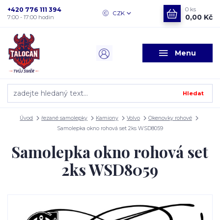
+420 776 111 394
0
ks
CZK
0,00 Kč
7:00 - 17:00 hodin
Menu
Hledat
Úvod
řezané samolepky
Kamiony
Volvo
Okenovky rohové
Samolepka okno rohová set 2ks WSD8059
Samolepka okno rohová set
2ks WSD8059