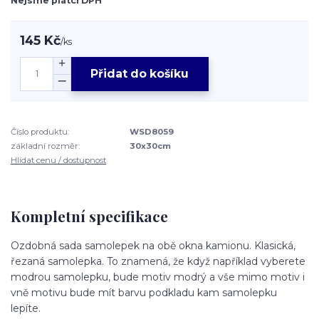
Nejsme plátci DPH
145 Kč
/
ks
Přidat do košíku
Číslo produktu:
WSD8059
základní rozměr:
30x30cm
Hlídat cenu / dostupnost
Kompletní specifikace
Ozdobná sada samolepek na obě okna kamionu. Klasická,
řezaná samolepka. To znamená, že když například vyberete
modrou samolepku, bude motiv modrý a vše mimo motiv i
vně motivu bude mít barvu podkladu kam samolepku
lepíte.