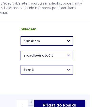
apříklad vyberete modrou samolepku, bude motiv
v i vně motivu bude mít barvu podkladu kam
popis
Skladem
Přidat do košíku