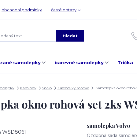
obchodní podmínky
časté dotazy
Hledat
ezané samolepky
barevné samolepky
Trička
amolepky
Kamiony
Volvo
Okenovky rohové
Samolepka okno rohov
pka okno rohová set 2ks 
samolepka Volvo
Ozdobná sada samolepe