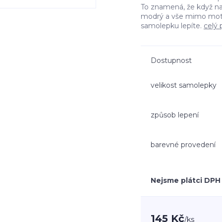
To znamená, že když n
modrý a vše mimo moti
samolepku lepíte.
celý 
Dostupnost
velikost samolepky
způsob lepení
barevné provedení
Nejsme plátci DPH
145 Kč
/
ks