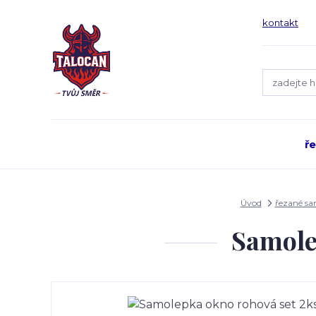
kontakt
ř
Úvod
řezané s
Samole