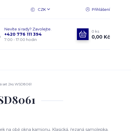
CZK
Přihlášení
Nevíte si rady? Zavolejte.
0
ks
+420 776 111 394
0,00 Kč
7:00 - 17:00 hodin
á set 2ks WSD8061
WSD8061
k na obě okna kamionu. Klasická, řezaná samolepka.