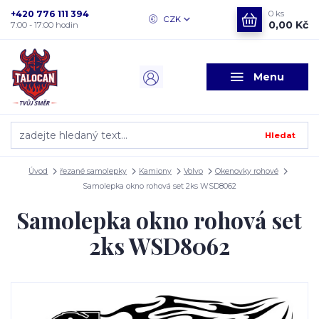
+420 776 111 394
0
ks
CZK
0,00 Kč
7:00 - 17:00 hodin
Menu
Hledat
Úvod
řezané samolepky
Kamiony
Volvo
Okenovky rohové
Samolepka okno rohová set 2ks WSD8062
Samolepka okno rohová set
2ks WSD8062