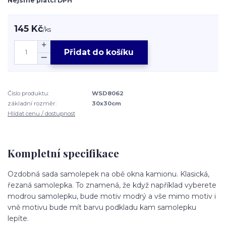
Nejsme plátci DPH
145 Kč
/
ks
Přidat do košíku
Číslo produktu:
WSD8062
základní rozměr:
30x30cm
Hlídat cenu / dostupnost
Kompletní specifikace
Ozdobná sada samolepek na obě okna kamionu. Klasická,
řezaná samolepka. To znamená, že když například vyberete
modrou samolepku, bude motiv modrý a vše mimo motiv i
vně motivu bude mít barvu podkladu kam samolepku
lepíte.