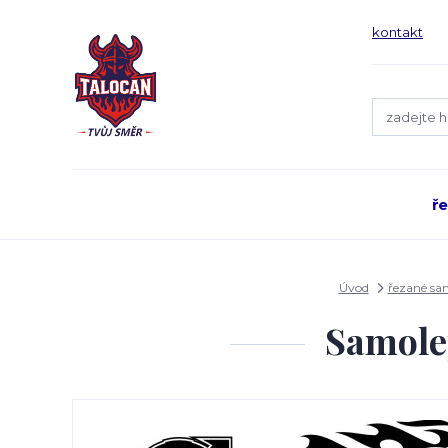
kontakt
ř
Úvod
řezané sa
Samole