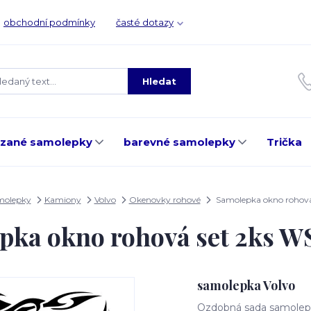
obchodní podmínky
časté dotazy
Hledat
ezané samolepky
barevné samolepky
Trička
molepky
Kamiony
Volvo
Okenovky rohové
Samolepka okno rohov
pka okno rohová set 2ks 
samolepka Volvo
Ozdobná sada samolepe