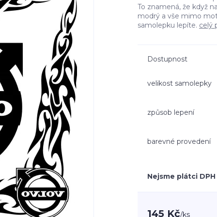
To znamená, že když n
modrý a vše mimo moti
samolepku lepíte.
celý 
Dostupnost
velikost samolepky
způsob lepení
barevné provedení
Nejsme plátci DPH
145 Kč
/
ks