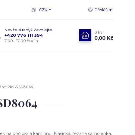
CZK
Přihlášení
Nevíte si rady? Zavolejte.
0
ks
+420 776 111 394
0,00 Kč
7:00 - 17:00 hodin
á set 2ks WSD8064
WSD8064
k na obě okna kamionu. Klasická, řezaná samolepka.