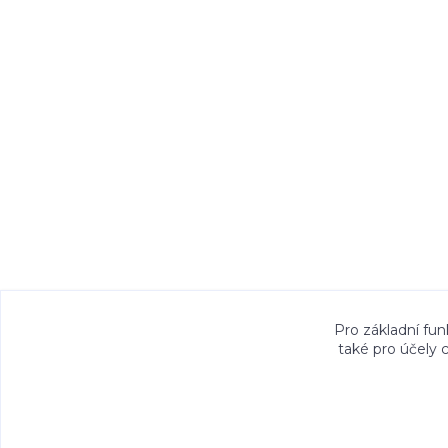
Veškeré fotografie, grafické návrhy, vizualiz
Pro základní fun
také pro účely 
právem. Jejich použití bez předchozího písem