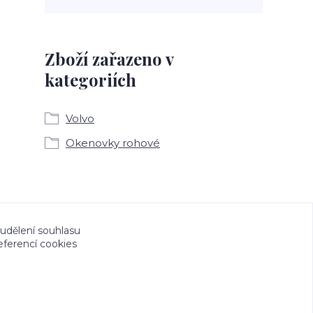
Zboží zařazeno v
kategoriích
Volvo
Okenovky rohové
a CeskeSamolepky.cz jsou chráněny autorským
 udělení souhlasu
eferencí cookies