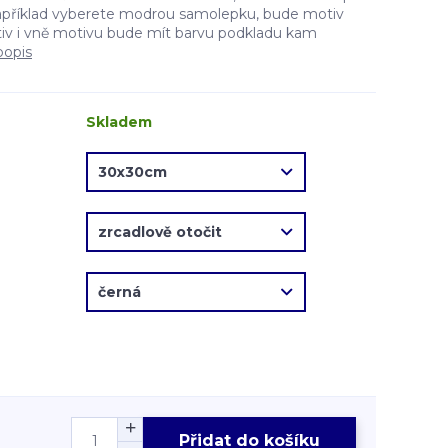
apříklad vyberete modrou samolepku, bude motiv
v i vně motivu bude mít barvu podkladu kam
popis
Skladem
Přidat do košíku