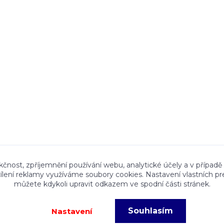
ace a textový obsah zveřejněný na stránkách Talocan.cz 
kčnost, zpříjemnění používání webu, analytické účely a v případě
cílení reklamy využíváme soubory cookies. Nastavení vlastních pr
ného souhlasu provozovatele je zakázáno.
můžete kdykoli upravit odkazem ve spodní části stránek.
Souhlasím
Nastavení