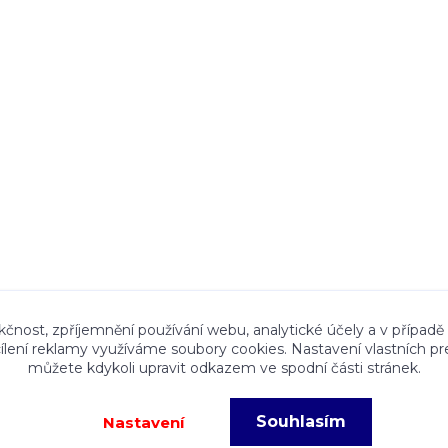
ace a textový obsah zveřejněný na stránkách Talocan.cz 
kčnost, zpříjemnění používání webu, analytické účely a v případě
cílení reklamy využíváme soubory cookies. Nastavení vlastních pr
ného souhlasu provozovatele je zakázáno.
můžete kdykoli upravit odkazem ve spodní části stránek.
Souhlasím
Nastavení