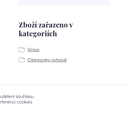
Zboží zařazeno v
kategoriích
Volvo
Okenovky rohové
a CeskeSamolepky.cz jsou chráněny autorským
 udělení souhlasu
eferencí cookies