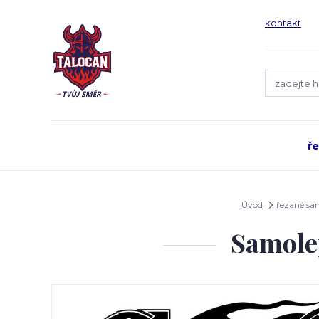
kontakt
ř
Úvod
řezané sa
Samole