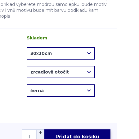
apříklad vyberete modrou samolepku, bude motiv
v i vně motivu bude mít barvu podkladu kam
popis
Skladem
Přidat do košíku