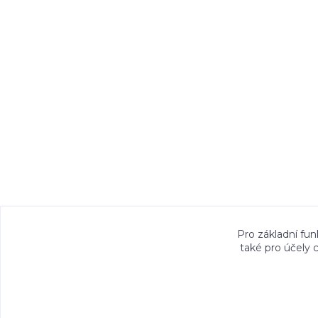
Veškeré fotografie, grafické návrhy, vizualiz
Pro základní fun
také pro účely 
právem. Jejich použití bez předchozího písem