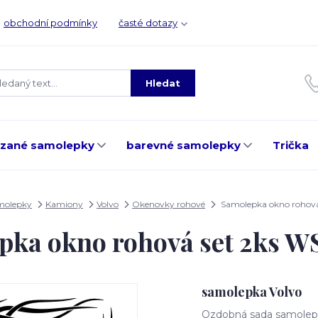
obchodní podmínky
časté dotazy
Hledat
ezané samolepky
barevné samolepky
Trička
molepky
Kamiony
Volvo
Okenovky rohové
Samolepka okno rohov
pka okno rohová set 2ks 
samolepka Volvo
Ozdobná sada samolepe