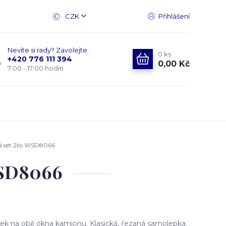
CZK
Přihlášení
Nevíte si rady? Zavolejte.
0
ks
+420 776 111 394
0,00 Kč
7:00 - 17:00 hodin
á set 2ks WSD8066
WSD8066
k na obě okna kamionu. Klasická, řezaná samolepka.