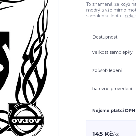
To znamená, že když n
modrý a vše mimo moti
samolepku lepíte.
celý 
Dostupnost
velikost samolepky
způsob lepení
barevné provedení
Nejsme plátci DPH
145 Kč
/
ks