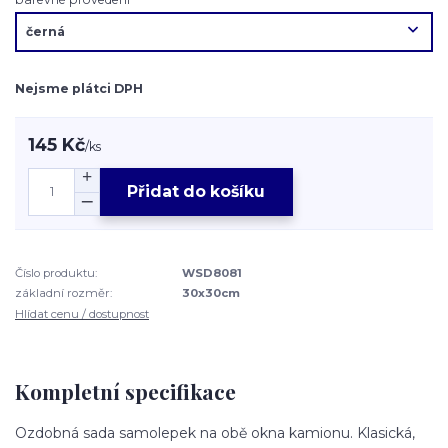
Nejsme plátci DPH
145 Kč
/
ks
Přidat do košíku
Číslo produktu:
WSD8081
základní rozměr:
30x30cm
Hlídat cenu / dostupnost
Kompletní specifikace
Ozdobná sada samolepek na obě okna kamionu. Klasická,