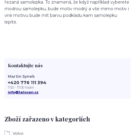
řezaná samolepka. To znamená, že když například vyberete
modrou samolepku, bude motiv modrý a vše mimo motiv i
vně motivu bude mít barvu podkladu kam samolepku
lepíte.
Kontaktujte nás
Martin Synek
+420 776 111 394
7:00 - 17:00 hodin
info@talocan.cz
Zboží zařazeno v kategoriích
Volvo