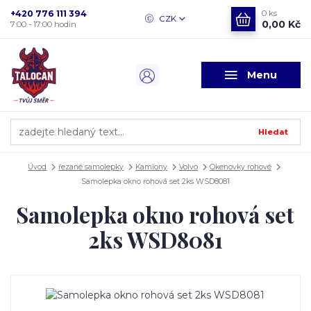
+420 776 111 394
0
ks
CZK
0,00 Kč
7:00 - 17:00 hodin
Menu
Hledat
Úvod
řezané samolepky
Kamiony
Volvo
Okenovky rohové
Samolepka okno rohová set 2ks WSD8081
Samolepka okno rohová set
2ks WSD8081