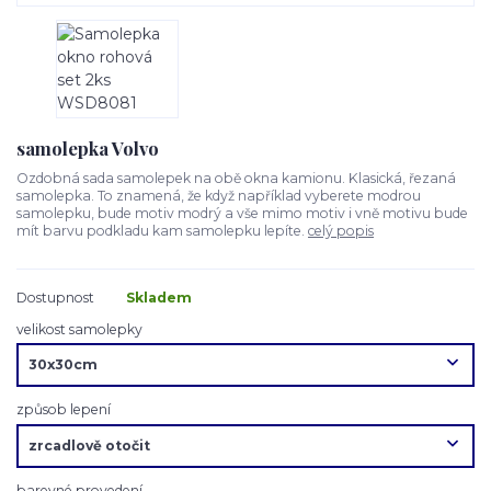
samolepka Volvo
Ozdobná sada samolepek na obě okna kamionu. Klasická, řezaná
samolepka. To znamená, že když například vyberete modrou
samolepku, bude motiv modrý a vše mimo motiv i vně motivu bude
mít barvu podkladu kam samolepku lepíte.
celý popis
Dostupnost
Skladem
velikost samolepky
způsob lepení
barevné provedení