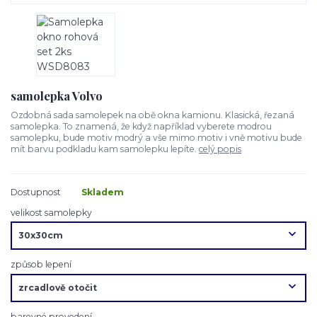
samolepka Volvo
Ozdobná sada samolepek na obě okna kamionu. Klasická, řezaná
samolepka. To znamená, že když například vyberete modrou
samolepku, bude motiv modrý a vše mimo motiv i vně motivu bude
mít barvu podkladu kam samolepku lepíte.
celý popis
Dostupnost
Skladem
velikost samolepky
způsob lepení
barevné provedení