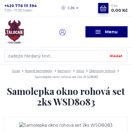
+420 776 111 394
0
ks
CZK
0,00 Kč
7:00 - 17:00 hodin
Menu
Hledat
Úvod
řezané samolepky
Kamiony
Volvo
Okenovky rohové
Samolepka okno rohová set 2ks WSD8083
Samolepka okno rohová set
2ks WSD8083