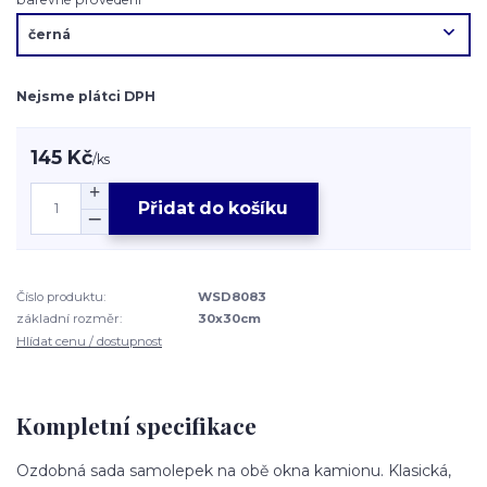
Nejsme plátci DPH
145 Kč
/
ks
Přidat do košíku
Číslo produktu:
WSD8083
základní rozměr:
30x30cm
Hlídat cenu / dostupnost
Kompletní specifikace
Ozdobná sada samolepek na obě okna kamionu. Klasická,