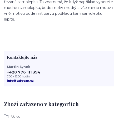
řezaná samolepka. To znamená, že když například vyberete
modrou samolepku, bude motiv modrý a vše mimo motiv i
vně motivu bude mít barvu podkladu kam samolepku
lepíte.
Kontaktujte nás
Martin Synek
+420 776 111 394
7:00 - 17:00 hodin
info@talocan.cz
Zboží zařazeno v kategoriích
Volvo