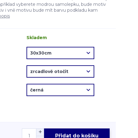
apříklad vyberete modrou samolepku, bude motiv
v i vně motivu bude mít barvu podkladu kam
popis
Skladem
Přidat do košíku