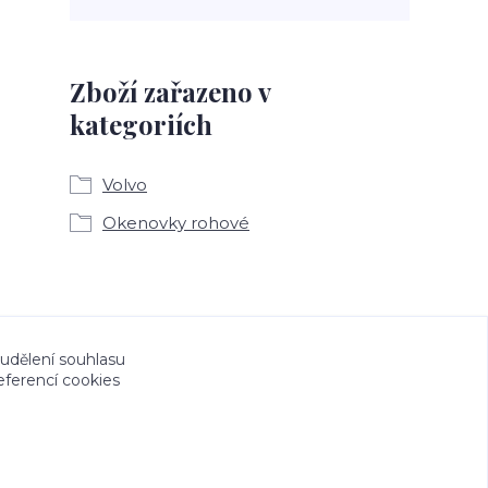
Zboží zařazeno v
kategoriích
Volvo
Okenovky rohové
a CeskeSamolepky.cz jsou chráněny autorským
 udělení souhlasu
eferencí cookies