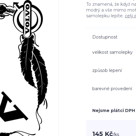
To znamená, že když n
modrý a vše mimo moti
samolepku lepíte.
celý 
Dostupnost
velikost samolepky
způsob lepení
barevné provedení
Nejsme plátci DPH
145 Kč
/
ks