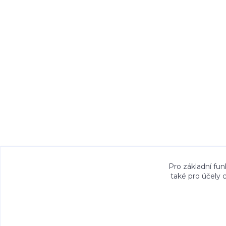
Veškeré fotografie, grafické návrhy, vizualiz
Pro základní fun
také pro účely 
právem. Jejich použití bez předchozího písem