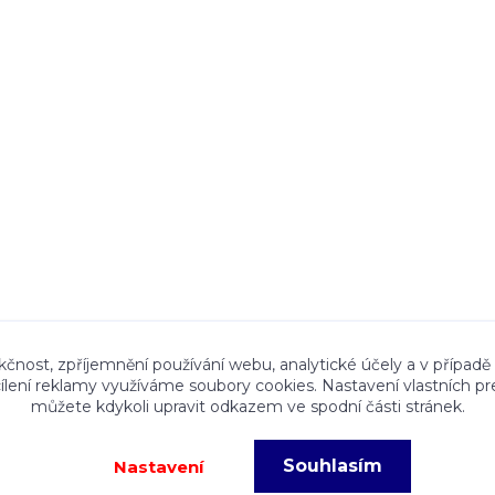
ace a textový obsah zveřejněný na stránkách Talocan.cz 
kčnost, zpříjemnění používání webu, analytické účely a v případě
cílení reklamy využíváme soubory cookies. Nastavení vlastních pr
ného souhlasu provozovatele je zakázáno.
můžete kdykoli upravit odkazem ve spodní části stránek.
Souhlasím
Nastavení