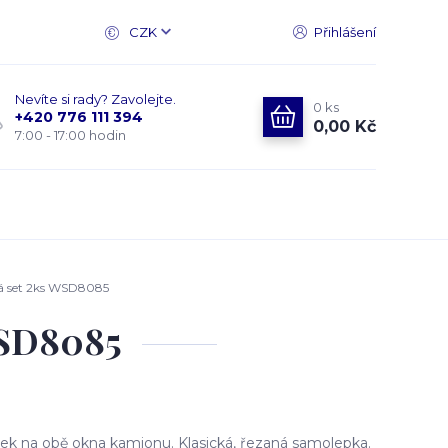
CZK
Přihlášení
Nevíte si rady? Zavolejte.
0
ks
+420 776 111 394
0,00 Kč
7:00 - 17:00 hodin
á set 2ks WSD8085
WSD8085
k na obě okna kamionu. Klasická, řezaná samolepka.