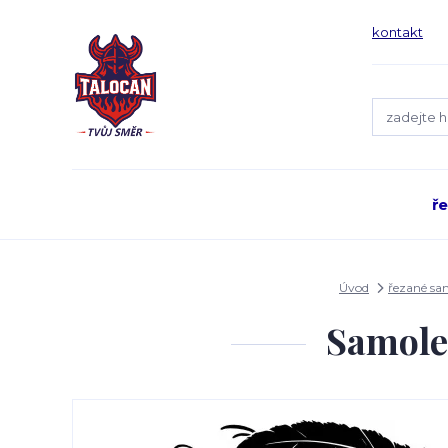
kontakt
ř
Úvod
řezané sa
Samole