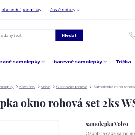
obchodní podmínky
časté dotazy
Hledat
ezané samolepky
barevné samolepky
Trička
molepky
Kamiony
Volvo
Okenovky rohové
Samolepka okno rohov
pka okno rohová set 2ks 
samolepka Volvo
Ozdobná sada samolepe