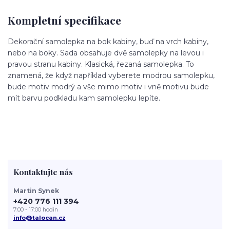
Kompletní specifikace
Dekorační samolepka na bok kabiny, buď na vrch kabiny,
nebo na boky. Sada obsahuje dvě samolepky na levou i
pravou stranu kabiny. Klasická, řezaná samolepka. To
znamená, že když například vyberete modrou samolepku,
bude motiv modrý a vše mimo motiv i vně motivu bude
mít barvu podkladu kam samolepku lepíte.
Kontaktujte nás
Martin Synek
+420 776 111 394
7:00 - 17:00 hodin
info@talocan.cz