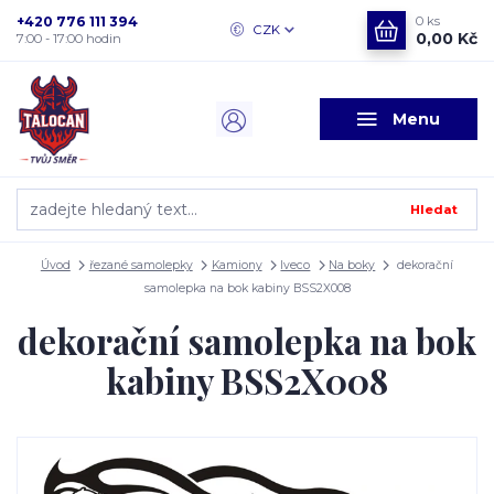
+420 776 111 394
0
ks
CZK
0,00 Kč
7:00 - 17:00 hodin
Menu
Hledat
Úvod
řezané samolepky
Kamiony
Iveco
Na boky
dekorační
samolepka na bok kabiny BSS2X008
dekorační samolepka na bok
kabiny BSS2X008