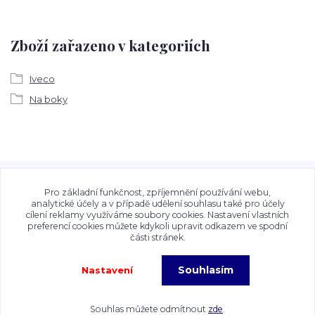
Zboží zařazeno v kategoriích
Iveco
Na boky
Veškeré fotografie, grafické návrhy, vizualizace a textový
obsah zveřejněný na stránkách Talocan.cz a
Pro základní funkčnost, zpříjemnění používání webu,
CeskeSamolepky.cz jsou chráněny autorským právem. Jejich
analytické účely a v případě udělení souhlasu také pro účely
cílení reklamy využíváme soubory cookies. Nastavení vlastních
použití bez předchozího písemného souhlasu provozovatele
preferencí cookies můžete kdykoli upravit odkazem ve spodní
je zakázáno.
části stránek.
Souhlasím
Nastavení
Copyright©2026 Talocan.cz. Veškeré fotografie, grafiky a texty jsou chráněny
autorským právem!
Souhlas můžete odmítnout
zde
.
Vytvořeno na
Eshop-rychle.cz