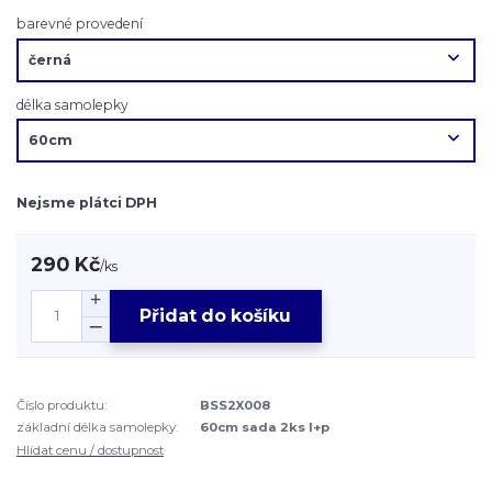
barevné provedení
délka samolepky
Nejsme plátci DPH
290 Kč
/
ks
Přidat do košíku
Číslo produktu:
BSS2X008
základní délka samolepky:
60cm sada 2ks l+p
Hlídat cenu / dostupnost