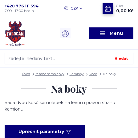
+420 776 111 394
0
ks
CZK
0,00 Kč
7:00 - 17:00 hodin
Menu
Hledat
Úvod
řezané samolepky
Kamiony
Iveco
Na boky
Na boky
Sada dvou kusů samolepek na levou i pravou stranu
kamionu.
Upřesnit parametry