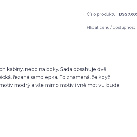
Číslo produktu:
BSS7X0
Hlídat cenu / dostupnost
ch kabiny, nebo na boky. Sada obsahuje dvě
asická, řezaná samolepka. To znamená, že když
otiv modrý a vše mimo motiv i vně motivu bude