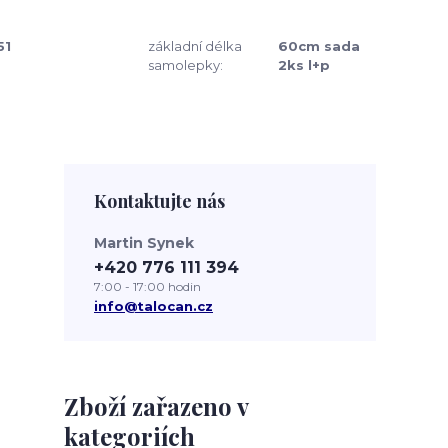
51
základní délka
60cm sada
samolepky:
2ks l+p
Kontaktujte nás
Martin Synek
+420 776 111 394
7:00 - 17:00 hodin
info@talocan.cz
Zboží zařazeno v
kategoriích