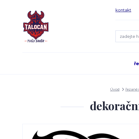
kontakt
ř
Úvod
řezané
dekoračn