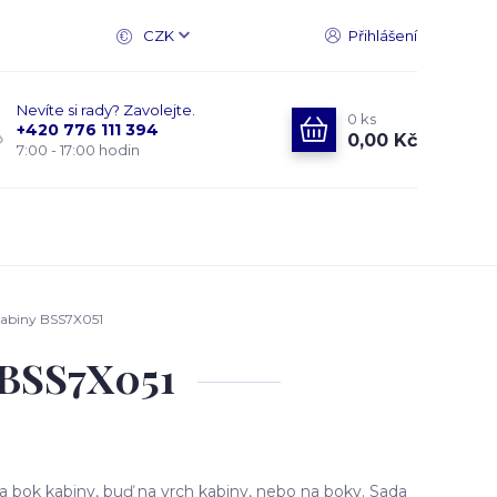
CZK
Přihlášení
Nevíte si rady? Zavolejte.
0
ks
+420 776 111 394
0,00 Kč
7:00 - 17:00 hodin
kabiny BSS7X051
 BSS7X051
 bok kabiny, buď na vrch kabiny, nebo na boky. Sada