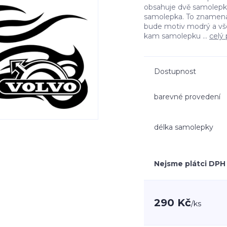
obsahuje dvě samolepky 
samolepka. To znamená
bude motiv modrý a vš
kam samolepku ...
celý 
Dostupnost
barevné provedení
délka samolepky
Nejsme plátci DPH
290 Kč
/
ks