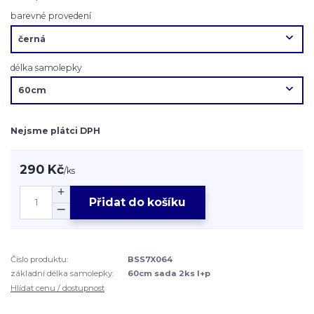
barevné provedení
délka samolepky
Nejsme plátci DPH
290 Kč
/
ks
Přidat do košíku
Číslo produktu:
BSS7X064
základní délka samolepky:
60cm sada 2ks l+p
Hlídat cenu / dostupnost