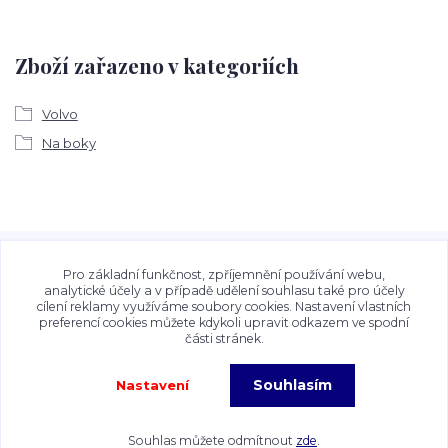
Zboží zařazeno v kategoriích
Volvo
Na boky
Veškeré fotografie, grafické návrhy, vizualizace a textový
obsah zveřejněný na stránkách Talocan.cz a
Pro základní funkčnost, zpříjemnění používání webu,
CeskeSamolepky.cz jsou chráněny autorským právem. Jejich
analytické účely a v případě udělení souhlasu také pro účely
cílení reklamy využíváme soubory cookies. Nastavení vlastních
použití bez předchozího písemného souhlasu provozovatele
preferencí cookies můžete kdykoli upravit odkazem ve spodní
je zakázáno.
části stránek.
Souhlasím
Nastavení
Copyright©2026 Talocan.cz. Veškeré fotografie, grafiky a texty jsou chráněny
autorským právem!
Souhlas můžete odmítnout
zde
.
Vytvořeno na
Eshop-rychle.cz