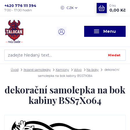
+420 776 111 394
0
ks
CZK
0,00 Kč
7:00 - 17:00 hodin
Menu
Hledat
Úvod
řezané samolepky
Kamiony
Volvo
Na boky
dekorační
samolepka na bok kabiny BSS7X064
dekorační samolepka na bok
kabiny BSS7X064