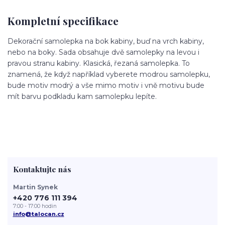
Kompletní specifikace
Dekorační samolepka na bok kabiny, buď na vrch kabiny,
nebo na boky. Sada obsahuje dvě samolepky na levou i
pravou stranu kabiny. Klasická, řezaná samolepka. To
znamená, že když například vyberete modrou samolepku,
bude motiv modrý a vše mimo motiv i vně motivu bude
mít barvu podkladu kam samolepku lepíte.
Kontaktujte nás
Martin Synek
+420 776 111 394
7:00 - 17:00 hodin
info@talocan.cz