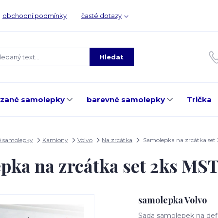
obchodní podmínky
časté dotazy
Hledat
ezané samolepky
barevné samolepky
Trička
é samolepky
Kamiony
Volvo
Na zrcátka
Samolepka na zrcátka set
pka na zrcátka set 2ks MS
samolepka Volvo
Sada samolepek na defle