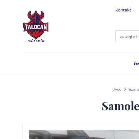
kontakt
ř
Úvod
řezan
Samole