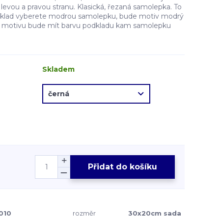
evou a pravou stranu. Klasická, řezaná samolepka. To
íklad vyberete modrou samolepku, bude motiv modrý
ě motivu bude mít barvu podkladu kam samolepku
Skladem
Přidat do košíku
010
rozměr
30x20cm sada