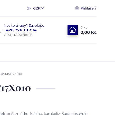
CZK
Přihlášení
Nevíte si rady? Zavolejte.
0
ks
+420 776 111 394
0,00 Kč
7:00 - 17:00 hodin
 2ks MST17X010
T17X010
ktor či zrcátku, kabinu, kamkoliv. Sada obsahuje