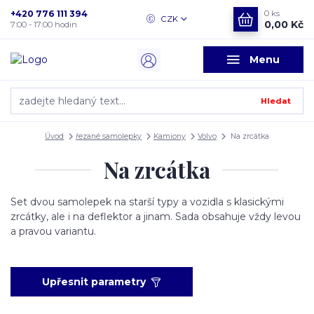
+420 776 111 394
0
ks
CZK
0,00 Kč
7:00 - 17:00 hodin
Menu
Hledat
Úvod
řezané samolepky
Kamiony
Volvo
Na zrcátka
Na zrcátka
Set dvou samolepek na starší typy a vozidla s klasickými
zrcátky, ale i na deflektor a jinam. Sada obsahuje vždy levou
a pravou variantu.
Upřesnit parametry