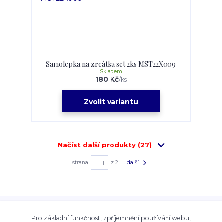
Samolepka na zrcátka set 2ks MST22X009
Skladem
180 Kč
/
ks
Zvolit variantu
Načíst další produkty (27)
strana
z 2
další
Veškeré fotografie, grafické návrhy, vizualizace a textový
obsah zveřejněný na stránkách Talocan.cz a
Pro základní funkčnost, zpříjemnění používání webu,