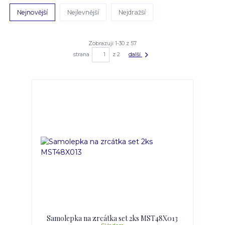
Nejnovější
Nejlevnější
Nejdražší
Zobrazuji 1-30 z 57
strana
z 2
další
Samolepka na zrcátka set 2ks MST48X013