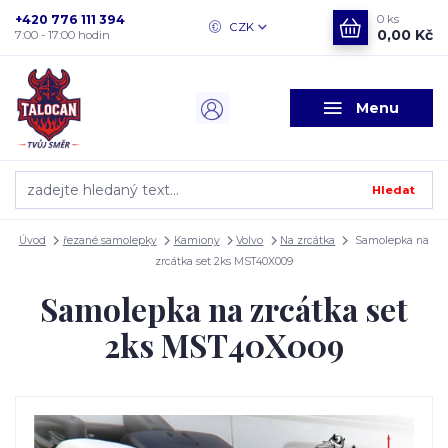
+420 776 111 394
0
ks
CZK
0,00 Kč
7:00 - 17:00 hodin
Menu
Hledat
Úvod
řezané samolepky
Kamiony
Volvo
Na zrcátka
Samolepka na
zrcátka set 2ks MST40X009
Samolepka na zrcátka set
2ks MST40X009