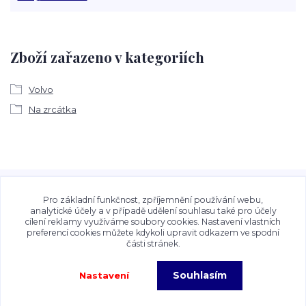
Zboží zařazeno v kategoriích
Volvo
Na zrcátka
Veškeré fotografie, grafické návrhy, vizualizace a textový
obsah zveřejněný na stránkách Talocan.cz a
Pro základní funkčnost, zpříjemnění používání webu,
CeskeSamolepky.cz jsou chráněny autorským právem. Jejich
analytické účely a v případě udělení souhlasu také pro účely
cílení reklamy využíváme soubory cookies. Nastavení vlastních
použití bez předchozího písemného souhlasu provozovatele
preferencí cookies můžete kdykoli upravit odkazem ve spodní
je zakázáno.
části stránek.
Souhlasím
Nastavení
Copyright©2026 Talocan.cz. Veškeré fotografie, grafiky a texty jsou chráněny
autorským právem!