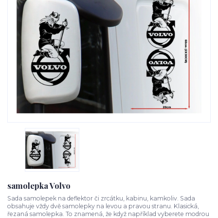
samolepka Volvo
Sada samolepek na deflektor či zrcátku, kabinu, kamkoliv. Sada
obsahuje vždy dvě samolepky na levou a pravou stranu. Klasická,
řezaná samolepka. To znamená, že když například vyberete modrou