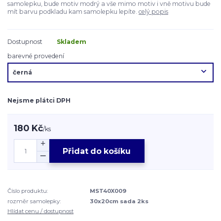
samolepku, bude motiv modrý a vše mimo motiv i vně motivu bude
mít barvu podkladu kam samolepku lepíte.
celý popis
Dostupnost
Skladem
barevné provedení
Nejsme plátci DPH
180 Kč
/
ks
Přidat do košíku
Číslo produktu:
MST40X009
rozměr samolepky:
30x20cm sada 2ks
Hlídat cenu / dostupnost