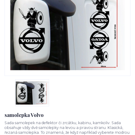
samolepka Volvo
Sada samolepek na deflektor či zrcátku, kabinu, kamkoliv. Sada
obsahuje vždy dvě samolepky na levou a pravou stranu. Klasická,
řezaná samolepka. To znamená, že když například vyberete modrou