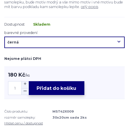
samolepku, bude motiv modrý a vše mimo motiv i vně motivu bude
mít barvu podkladu kam samolepku lepíte.
celý popis
Dostupnost
Skladem
barevné provedení
Nejsme plátci DPH
180 Kč
/
ks
Přidat do košíku
Číslo produktu:
MST42X009
rozměr samolepky:
30x20cm sada 2ks
Hlídat cenu / dostupnost