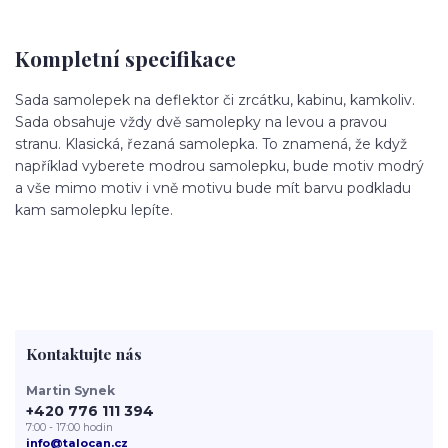
Kompletní specifikace
Sada samolepek na deflektor či zrcátku, kabinu, kamkoliv.
Sada obsahuje vždy dvě samolepky na levou a pravou
stranu. Klasická, řezaná samolepka. To znamená, že když
například vyberete modrou samolepku, bude motiv modrý
a vše mimo motiv i vně motivu bude mít barvu podkladu
kam samolepku lepíte.
Kontaktujte nás
Martin Synek
+420 776 111 394
7:00 - 17:00 hodin
info@talocan.cz