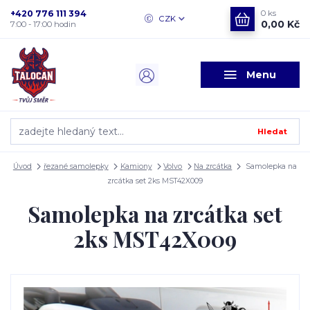
+420 776 111 394
0
ks
CZK
0,00 Kč
7:00 - 17:00 hodin
Menu
Hledat
Úvod
řezané samolepky
Kamiony
Volvo
Na zrcátka
Samolepka na
zrcátka set 2ks MST42X009
Samolepka na zrcátka set
2ks MST42X009