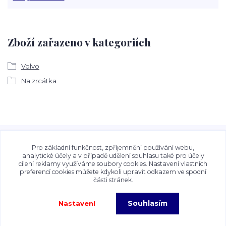
Zboží zařazeno v kategoriích
Volvo
Na zrcátka
Veškeré fotografie, grafické návrhy, vizualizace a textový
obsah zveřejněný na stránkách Talocan.cz a
Pro základní funkčnost, zpříjemnění používání webu,
CeskeSamolepky.cz jsou chráněny autorským právem. Jejich
analytické účely a v případě udělení souhlasu také pro účely
cílení reklamy využíváme soubory cookies. Nastavení vlastních
použití bez předchozího písemného souhlasu provozovatele
preferencí cookies můžete kdykoli upravit odkazem ve spodní
je zakázáno.
části stránek.
Souhlasím
Nastavení
Copyright©2026 Talocan.cz. Veškeré fotografie, grafiky a texty jsou chráněny
autorským právem!